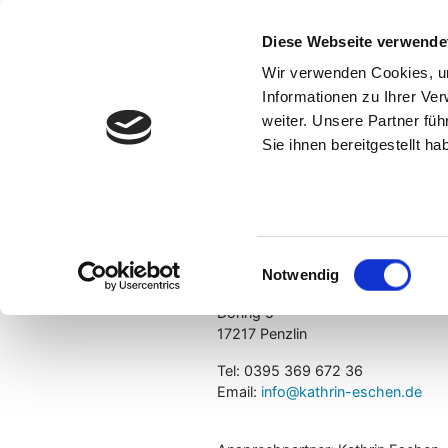
Diese Webseite verwende
Wir verwenden Cookies, um
Informationen zu Ihrer Ve
weiter. Unsere Partner fü
Sie ihnen bereitgestellt 
Impressum
Inhaltlich verantw
Einwilligungsauswahl
Notwendig
Kathrin Eschen
Döring 5
17217 Penzlin
Tel: 0395 369 672 36
Email:
info@kathrin-eschen.de