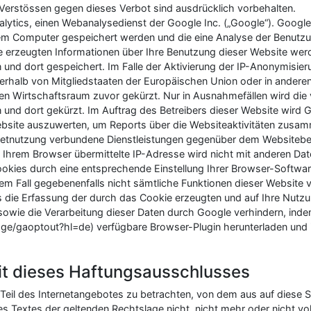
erstössen gegen dieses Verbot sind ausdrücklich vorbehalten.
lytics, einen Webanalysedienst der Google Inc. („Google“). Googl
hrem Computer gespeichert werden und die eine Analyse der Benutz
 erzeugten Informationen über Ihre Benutzung dieser Website werd
und dort gespeichert. Im Falle der Aktivierung der IP-Anonymisieru
erhalb von Mitgliedstaaten der Europäischen Union oder in andere
Wirtschaftsraum zuvor gekürzt. Nur in Ausnahmefällen wird die v
und dort gekürzt. Im Auftrag des Betreibers dieser Website wird 
bsite auszuwerten, um Reports über die Websiteaktivitäten zusam
netnutzung verbundene Dienstleistungen gegenüber dem Websitebetr
Ihrem Browser übermittelte IP-Adresse wird nicht mit anderen D
okies durch eine entsprechende Einstellung Ihrer Browser-Software
esem Fall gegebenenfalls nicht sämtliche Funktionen dieser Website
s die Erfassung der durch das Cookie erzeugten und auf Ihre Nut
e sowie die Verarbeitung dieser Daten durch Google verhindern, ind
ge/gaoptout?hl=de) verfügbare Browser-Plugin herunterladen und in
it dieses Haftungsausschlusses
 Teil des Internetangebotes zu betrachten, von dem aus auf diese S
s Textes der geltenden Rechtslage nicht, nicht mehr oder nicht vol