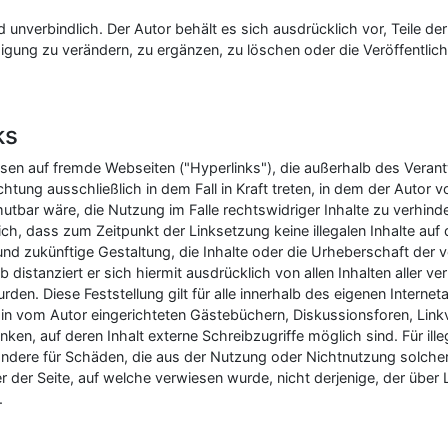
d unverbindlich. Der Autor behält es sich ausdrücklich vor, Teile d
ung zu verändern, zu ergänzen, zu löschen oder die Veröffentlich
ks
eisen auf fremde Webseiten ("Hyperlinks"), die außerhalb des Vera
chtung ausschließlich in dem Fall in Kraft treten, in dem der Autor 
tbar wäre, die Nutzung im Falle rechtswidriger Inhalte zu verhinde
lich, dass zum Zeitpunkt der Linksetzung keine illegalen Inhalte auf
und zukünftige Gestaltung, die Inhalte oder die Urheberschaft der v
b distanziert er sich hiermit ausdrücklich von allen Inhalten aller ve
den. Diese Feststellung gilt für alle innerhalb des eigenen Intern
in vom Autor eingerichteten Gästebüchern, Diskussionsforen, Linkve
en, auf deren Inhalt externe Schreibzugriffe möglich sind. Für ille
ondere für Schäden, die aus der Nutzung oder Nichtnutzung solche
er der Seite, auf welche verwiesen wurde, nicht derjenige, der über L
.