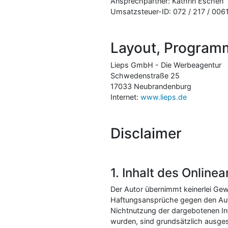
Ansprechpartner: Kathrin Eschen
Umsatzsteuer-ID: 072 / 217 / 006
Layout, Programm
Lieps GmbH - Die Werbeagentur
Schwedenstraße 25
17033 Neubrandenburg
Internet:
www.lieps.de
Disclaimer
1. Inhalt des Online
Der Autor übernimmt keinerlei Gewäh
Haftungsansprüche gegen den Autor
Nichtnutzung der dargebotenen Inf
wurden, sind grundsätzlich ausges