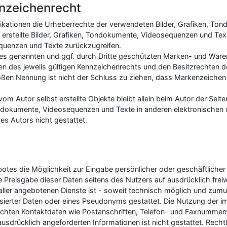
nnzeichenrecht
Publikationen die Urheberrechte der verwendeten Bilder, Grafiken, 
 erstellte Bilder, Grafiken, Tondokumente, Videosequenzen und Text
quenzen und Texte zurückzugreifen.
tes genannten und ggf. durch Dritte geschützten Marken- und Ware
 des jeweils gültigen Kennzeichenrechts und den Besitzrechten de
loßen Nennung ist nicht der Schluss zu ziehen, dass Markenzeichen 
vom Autor selbst erstellte Objekte bleibt allein beim Autor der Seite
dokumente, Videosequenzen und Texte in anderen elektronischen o
s Autors nicht gestattet.
botes die Möglichkeit zur Eingabe persönlicher oder geschäftlich
e Preisgabe dieser Daten seitens des Nutzers auf ausdrücklich freiwi
ler angebotenen Dienste ist - soweit technisch möglich und zum
sierter Daten oder eines Pseudonyms gestattet. Die Nutzung der
lichten Kontaktdaten wie Postanschriften, Telefon- und Faxnumme
usdrücklich angeforderten Informationen ist nicht gestattet. Recht